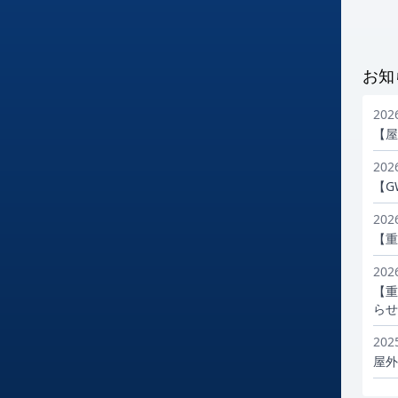
お知
20
【屋
20
【G
20
【重
20
【重
らせ
20
屋外